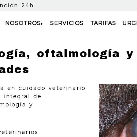
ención 24h
NOSOTROS
SERVICIOS
TARIFAS
URG
ogía, oftalmología y
dades
ia en cuidado veterinario
o integral de
lmología y
eterinarios