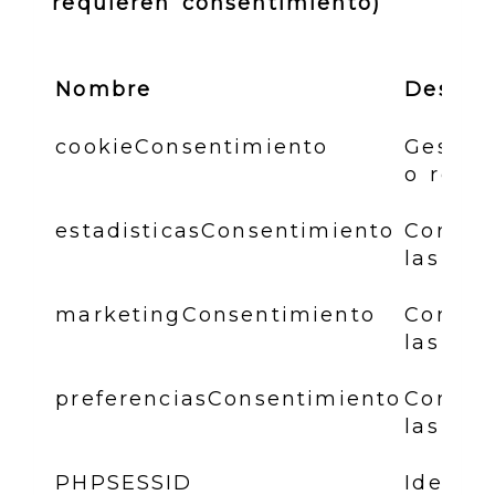
requieren consentimiento)
Nombre
Descri
cookieConsentimiento
Gestio
o rech
estadisticasConsentimiento
Control
las coo
marketingConsentimiento
Control
las co
preferenciasConsentimiento
Control
las coo
PHPSESSID
Identif